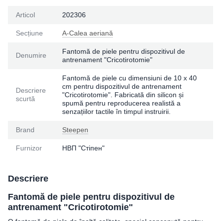
Articol
202306
Seсțiune
A-Calea aeriană
Fantomă de piele pentru dispozitivul de
Denumire
antrenament "Cricotirotomie"
Fantomă de piele cu dimensiuni de 10 x 40
cm pentru dispozitivul de antrenament
Descriere
"Cricotirotomie". Fabricată din silicon și
scurtă
spumă pentru reproducerea realistă a
senzațiilor tactile în timpul instruirii.
Brand
Steepen
Furnizor
НВП "Стіпен"
Descriere
Fantomă de piele pentru dispozitivul de
antrenament "Cricotirotomie"