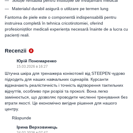
Soluție rentabilă pentru instituțiile de învățământ medical
Materialul durabil asigură o utilizare pe termen lung
Fantoma de piele este o componentă indispensabilă pentru
instruirea completă în tehnica cricotirotomiei, oferind
profesioniștilor medicali experiența necesară înainte de a lucra cu
pacienți reali.
Recenzii
8
Юрій Пономаренко
15.03.2026 в 16:27
Штучна шкіра для тренажера конікотомії від STEEPEN чудово
підходить для наших навчальних сценаріїв. Курсанти
відзначають реалістичність і точність відтворення тактильних
відчуттів, особливо при розрізі та проколі. Вона легко
замінюється, що дозволяє проводити численні тренування без
втрати якості. Це економічно вигідне рішення для нашого
центру.
Răspunde
Ірина Верховинець
24.02.2026 в 07:47