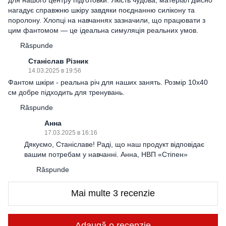
нагадує справжню шкіру завдяки поєднанню силікону та
поролону. Хлопці на навчаннях зазначили, що працювати з
цим фантомом — це ідеальна симуляція реальних умов.
Răspunde
Станіслав Різник
14.03.2025 в 19:56
Фантом шкіри - реальна річ для наших занять. Розмір 10x40
см добре підходить для тренувань.
Răspunde
Анна
17.03.2025 в 16:16
Дякуємо, Станіславе! Раді, що наш продукт відповідає
вашим потребам у навчанні. Анна, НВП «Стіпен»
Răspunde
Mai multe 3 recenzie
Adaugă o recenzie