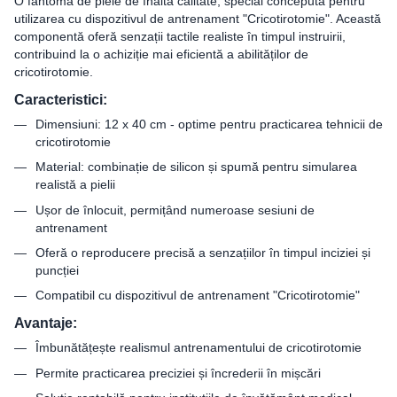
O fantomă de piele de înaltă calitate, special concepută pentru
utilizarea cu dispozitivul de antrenament "Cricotirotomie". Această
componentă oferă senzații tactile realiste în timpul instruirii,
contribuind la o achiziție mai eficientă a abilităților de
cricotirotomie.
Caracteristici:
Dimensiuni: 12 x 40 cm - optime pentru practicarea tehnicii de
cricotirotomie
Material: combinație de silicon și spumă pentru simularea
realistă a pielii
Ușor de înlocuit, permițând numeroase sesiuni de
antrenament
Oferă o reproducere precisă a senzațiilor în timpul inciziei și
puncției
Compatibil cu dispozitivul de antrenament "Cricotirotomie"
Avantaje:
Îmbunătățește realismul antrenamentului de cricotirotomie
Permite practicarea preciziei și încrederii în mișcări