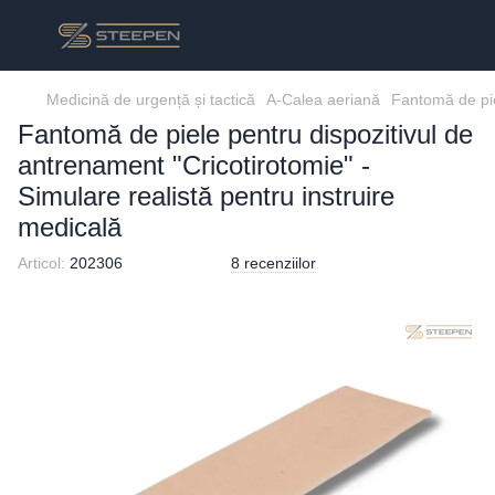
Medicină de urgență și tactică
A-Calea aeriană
Fantomă de pie
Fantomă de piele pentru dispozitivul de
antrenament "Cricotirotomie" -
Simulare realistă pentru instruire
medicală
Articol:
202306
8 recenziilor