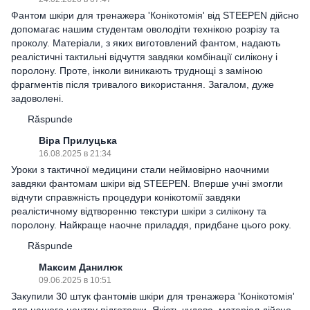
Фантом шкіри для тренажера 'Конікотомія' від STEEPEN дійсно
допомагає нашим студентам оволодіти технікою розрізу та
проколу. Матеріали, з яких виготовлений фантом, надають
реалістичні тактильні відчуття завдяки комбінації силікону і
поролону. Проте, інколи виникають труднощі з заміною
фрагментів після тривалого використання. Загалом, дуже
задоволені.
Răspunde
Віра Прилуцька
16.08.2025 в 21:34
Уроки з тактичної медицини стали неймовірно наочними
завдяки фантомам шкіри від STEEPEN. Вперше учні змогли
відчути справжність процедури конікотомії завдяки
реалістичному відтворенню текстури шкіри з силікону та
поролону. Найкраще наочне приладдя, придбане цього року.
Răspunde
Максим Данилюк
09.06.2025 в 10:51
Закупили 30 штук фантомів шкіри для тренажера 'Конікотомія'
для нашого центру підготовки. Якість чудова, матеріал дійсно