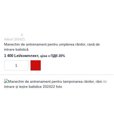
4
Articol: 202421
Manechin de antrenament pentru umplerea rănilor, rană de
intrare balistică
1 400 Lei/комплект,
ціна з ПДВ 20%