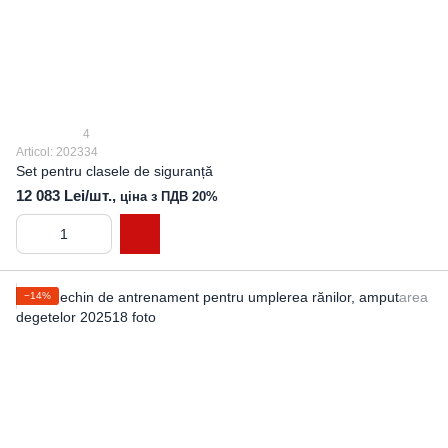
4
Articol: 202334
Set pentru clasele de siguranță
12 083 Lei/шт.,
ціна з ПДВ 20%
−14%