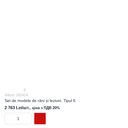
6
Articol: 202414
Set de modele de răni și leziuni. Tipul 6
2 763 Lei/шт.,
ціна з ПДВ 20%