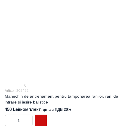
6
Articol: 202422
Manechin de antrenament pentru tamponarea rănilor, răni de
intrare și ieșire balistice
458 Lei/комплект,
ціна з ПДВ 20%