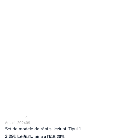
4
Articol: 202409
Set de modele de răni și leziuni. Tipul 1
3 291 Lei/шт.,
ціна з ПДВ 20%