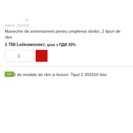
16
Articol: 202418
Manechin de antrenament pentru umplerea rănilor, 2 tipuri de
răni
1 750 Lei/комплект,
ціна з ПДВ 20%
HIT