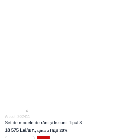
4
Articol: 202411
Set de modele de răni și leziuni. Tipul 3
18 575 Lei/шт.,
ціна з ПДВ 20%