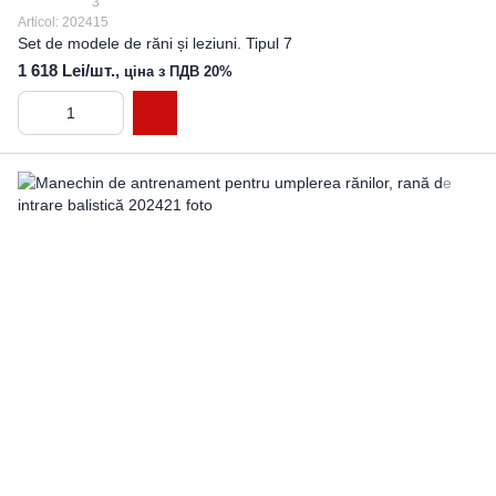
3
Articol: 202415
Set de modele de răni și leziuni. Tipul 7
1 618 Lei/шт.,
ціна з ПДВ 20%