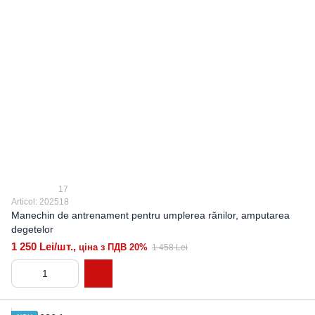
17
Articol: 202518
Manechin de antrenament pentru umplerea rănilor, amputarea
degetelor
1 250 Lei/шт.,
ціна з ПДВ 20%
1 458 Lei