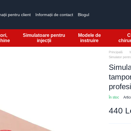
ații pentru client
Informații de contact
Blogul
ori,
Simulatoare pentru
Modele de
C
hine
injecții
instruire
chiru
Principală
Simulator pentr
Simul
tamponă
profes
În stoc
Arti
440 Le