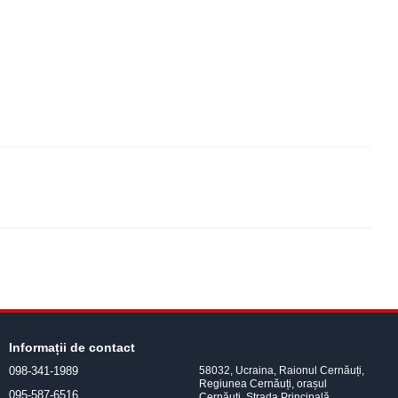
Informații de contact
098-341-1989
58032, Ucraina, Raionul Cernăuți,
Regiunea Cernăuți, orașul
095-587-6516
Cernăuți, Strada Principală,