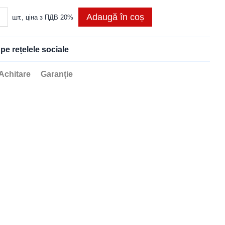
Adaugă în coș
шт.,
ціна з ПДВ 20%
 pe rețelele sociale
Achitare
Garanție