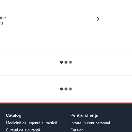
Catalog
Pentru clienții
Medicină de urgență și tactică
Intrare în cont personal
Cursuri de siguranță
Catalog