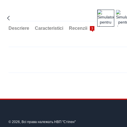
Descriere
Caracteristici
Recenzii
3
© 2026, Всі права належать НВП "Стіпен"