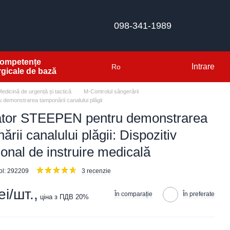
098-341-1989
ompetențe
Intrare
Ro
rgicale de bază
Medicină de urgență și tactică
M-Controlul sângerării
u demonstrarea tamponării canalului plăgii
ator STEEPEN pentru demonstrarea
rii canalului plăgii: Dispozitiv
ional de instruire medicală
col: 292209
3 recenzie
i/шт.,
În comparație
În preferate
ціна з ПДВ 20%