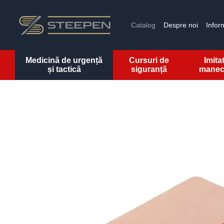
Mergi la conținutul principal
Catalog
Despre noi
Inform
Medicină de urgență
Cursuri de
Imitat
și tactică
siguranță
manec