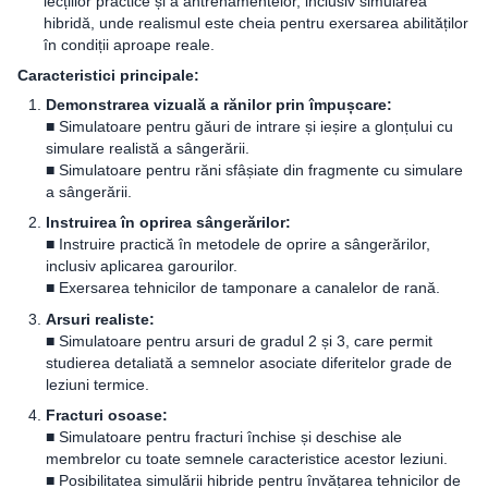
lecțiilor practice și a antrenamentelor, inclusiv simularea
hibridă, unde realismul este cheia pentru exersarea abilităților
în condiții aproape reale.
Caracteristici principale:
Demonstrarea vizuală a rănilor prin împușcare:
■ Simulatoare pentru găuri de intrare și ieșire a glonțului cu
simulare realistă a sângerării.
■ Simulatoare pentru răni sfâșiate din fragmente cu simulare
a sângerării.
Instruirea în oprirea sângerărilor:
■ Instruire practică în metodele de oprire a sângerărilor,
inclusiv aplicarea garourilor.
■ Exersarea tehnicilor de tamponare a canalelor de rană.
Arsuri realiste:
■ Simulatoare pentru arsuri de gradul 2 și 3, care permit
studierea detaliată a semnelor asociate diferitelor grade de
leziuni termice.
Fracturi osoase:
■ Simulatoare pentru fracturi închise și deschise ale
membrelor cu toate semnele caracteristice acestor leziuni.
■ Posibilitatea simulării hibride pentru învățarea tehnicilor de