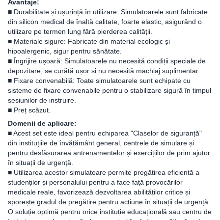
Avantaje:
■ Durabilitate și ușurință în utilizare: Simulatoarele sunt fabricate
din silicon medical de înaltă calitate, foarte elastic, asigurând o
utilizare pe termen lung fără pierderea calității.
■ Materiale sigure: Fabricate din material ecologic și
hipoalergenic, sigur pentru sănătate.
■ Îngrijire ușoară: Simulatoarele nu necesită condiții speciale de
depozitare, se curăță ușor și nu necesită machiaj suplimentar.
■ Fixare convenabilă: Toate simulatoarele sunt echipate cu
sisteme de fixare convenabile pentru o stabilizare sigură în timpul
sesiunilor de instruire.
■ Preț scăzut.
Domenii de aplicare:
■ Acest set este ideal pentru echiparea "Claselor de siguranță"
din instituțiile de învățământ general, centrele de simulare și
pentru desfășurarea antrenamentelor și exercițiilor de prim ajutor
în situații de urgență.
■ Utilizarea acestor simulatoare permite pregătirea eficientă a
studenților și personalului pentru a face față provocărilor
medicale reale, favorizează dezvoltarea abilităților critice și
sporește gradul de pregătire pentru acțiune în situații de urgență.
O soluție optimă pentru orice instituție educațională sau centru de