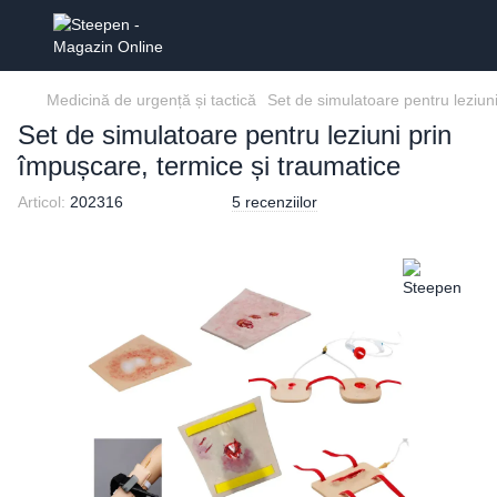
Medicină de urgență și tactică
Set de simulatoare pentru leziun
Set de simulatoare pentru leziuni prin
împușcare, termice și traumatice
Articol:
202316
5 recenziilor