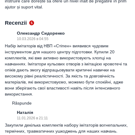
instruire care dorește să ofere un nivel înalt de pregătire în prim
ajutor și suport vital.
Recenzii
5
Олександр Сидоренко
10.03.2026 в 04:55
Набір імітаторів від НВП «Стіпен» виявився чудовим
інструментом для нашого центру підготовки. Купили 20
комплектів, які вже активно використовують хлопці на
навчаннях. Імітатори кульових отворів з імітацією кровотечі та
опіків дають змогу відпрацьовувати критичні навички на
високому рівні реалістичності. За якість та довговічність
матеріалів, які використовуємо, можемо бути спокійні, адже
вони зберігають свої властивості навіть після інтенсивного
використання.
Răspunde
Наталія
11.01.2026 в 21:11
Закупили декілька комплектів набору імітаторів вогнепальних,
термічних, травматичних ушкоджень для наших навчань.