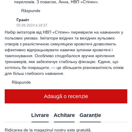
переломів. З повагою, Анна, НВП «Стіпен».
Răspunde
Граніт
05.09.2024 в 18:37
Набір імітаторів від НВП «Стіпен» перевірили на навчаннях у
польових умовах. Імітатори вхідних та вихідних кульових
отворів з реалістичною симуляцією кровотечі дозволяють
ефективно відпрацьовувати навички зупинки кровотечі і
тампонування. Особливо сподобалося зручне кріплення
тренажерів, яке забезпечує стабільну фіксацію. Єдине, що
хотілось би покращити, — це збільшити різноманітність опіків
для більш глибокого навчання.
Răspunde
Adaugă o recenzie
Livrare
Achitare
Garanție
Ridicarea de la magazinul nostru este gratuită.