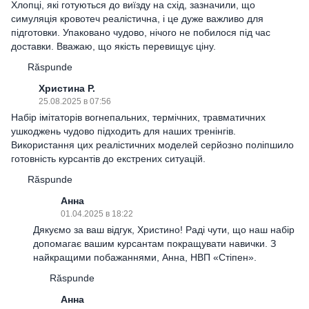
Хлопці, які готуються до виїзду на схід, зазначили, що
симуляція кровотеч реалістична, і це дуже важливо для
підготовки. Упаковано чудово, нічого не побилося під час
доставки. Вважаю, що якість перевищує ціну.
Răspunde
Христина Р.
25.08.2025 в 07:56
Набір імітаторів вогнепальних, термічних, травматичних
ушкоджень чудово підходить для наших тренінгів.
Використання цих реалістичних моделей серйозно поліпшило
готовність курсантів до екстрених ситуацій.
Răspunde
Анна
01.04.2025 в 18:22
Дякуємо за ваш відгук, Христино! Раді чути, що наш набір
допомагає вашим курсантам покращувати навички. З
найкращими побажаннями, Анна, НВП «Стіпен».
Răspunde
Анна