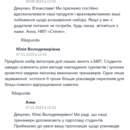
26.08.2025 в 13:42
Дякуємо, В'ячеславе! Ми прагнемо постійно
вдосконалювати наші продукти і враховуватимемо ваші
побажання щодо розширення набору. Якщо у вас є
додаткові питання чи потреби, будь ласка, зв'яжіться з
нами. Анна, НВП «Стіпен».
Răspunde
Юлія Володимирівна
07.01.2025 в 14:33
Придбали набір імітаторів для наших занять з БВП. Студенти
швидко освоюють різні методи накладання турнікетів і зупинки
кровотечі завдяки якісному виконанню тренажерів. Одне лише
зауваження: хотілося б трохи більше різновидів переломів для
більш повного відпрацювання навичок.
Răspunde
Анна
07.01.2025 в 15:33
Дякуємо, Юліє Володимирівно! Ми раді, що наші
тренажери допомагають у підготовці студентів.
Приймаємо до уваги вашу пропозицію щодо різновидів