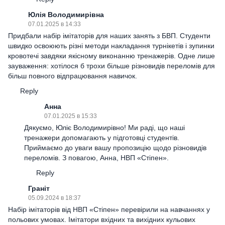
Юлія Володимирівна
07.01.2025 в 14:33
Придбали набір імітаторів для наших занять з БВП. Студенти
швидко освоюють різні методи накладання турнікетів і зупинки
кровотечі завдяки якісному виконанню тренажерів. Одне лише
зауваження: хотілося б трохи більше різновидів переломів для
більш повного відпрацювання навичок.
Reply
Анна
07.01.2025 в 15:33
Дякуємо, Юліє Володимирівно! Ми раді, що наші
тренажери допомагають у підготовці студентів.
Приймаємо до уваги вашу пропозицію щодо різновидів
переломів. З повагою, Анна, НВП «Стіпен».
Reply
Граніт
05.09.2024 в 18:37
Набір імітаторів від НВП «Стіпен» перевірили на навчаннях у
польових умовах. Імітатори вхідних та вихідних кульових