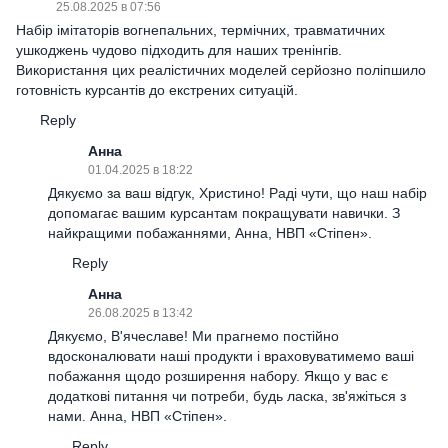
25.08.2025 в 07:56
Набір імітаторів вогнепальних, термічних, травматичних
ушкоджень чудово підходить для наших тренінгів.
Використання цих реалістичних моделей серйозно поліпшило
готовність курсантів до екстрених ситуацій.
Reply
Анна
01.04.2025 в 18:22
Дякуємо за ваш відгук, Христино! Раді чути, що наш набір
допомагає вашим курсантам покращувати навички. З
найкращими побажаннями, Анна, НВП «Стіпен».
Reply
Анна
26.08.2025 в 13:42
Дякуємо, В'ячеславе! Ми прагнемо постійно
вдосконалювати наші продукти і враховуватимемо ваші
побажання щодо розширення набору. Якщо у вас є
додаткові питання чи потреби, будь ласка, зв'яжіться з
нами. Анна, НВП «Стіпен».
Reply