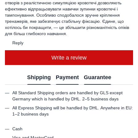
отворів з реалістичною симуляцією кровотечі дозволяють
ефективно відпрацьовувати навички зупинки кровотечі і
тампонування. Особливо сподобалося зручне кріплення
тренажерів, яке забезпечує стабільну фіксацію. Єдине, що
хотілось би покращити, — це збільшити різноманітність опіків
для більш глибокого навчання.
Reply
Write a review
Shipping
Payment
Guarantee
All Standard Shipping orders are handled by GLS except
Germany which is handled by DHL. 2–5 business days
All Express Shipping will be handled by DHL. Anywhere in EU:
1–2 business days
Cash
Visa and MasterCard