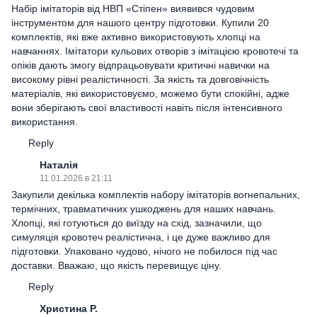
Набір імітаторів від НВП «Стіпен» виявився чудовим
інструментом для нашого центру підготовки. Купили 20
комплектів, які вже активно використовують хлопці на
навчаннях. Імітатори кульових отворів з імітацією кровотечі та
опіків дають змогу відпрацьовувати критичні навички на
високому рівні реалістичності. За якість та довговічність
матеріалів, які використовуємо, можемо бути спокійні, адже
вони зберігають свої властивості навіть після інтенсивного
використання.
Reply
Наталія
11.01.2026 в 21:11
Закупили декілька комплектів набору імітаторів вогнепальних,
термічних, травматичних ушкоджень для наших навчань.
Хлопці, які готуються до виїзду на схід, зазначили, що
симуляція кровотеч реалістична, і це дуже важливо для
підготовки. Упаковано чудово, нічого не побилося під час
доставки. Вважаю, що якість перевищує ціну.
Reply
Христина Р.