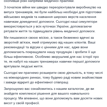
охопивши різні напрямки медичної практики.
З початком війни ми швидко переорієнтували виробництво на
випуск тренажерів, які були найбільш необхідні для підготовки
військових медиків та навчання широких верств населення
навичкам домедичної допомоги. Сьогодні наші симулятори
використовуються у всіх куточках України, допомагаючи
рятувати життя та підвищувати рівень медичної допомоги.
Ми пишаємося своєю місією, а також безмежно вдячні за
зворотній зв'язок, який отримуємо від наших клієнтів. Ваші
рекомендації та відгуки є цінними для нас, адже вони
допомагають покращувати нашу продукцію і зробити її ще
більш ефективною. Особливо зворушливі для нас історії про
те, як набуті на наших тренажерах навички першої допомоги
врятували людські життя.
Сьогодні ми прагнемо розширити свою діяльність, в тому числі
на міжнародних ринках, тому будемо раді новим знайомствам
і завжди відкриті до ефективної співпраці.
Запрошуємо вас ознайомитись з нашим каталогом, де ви
знайдете комплексні рішення для вашого навчального
процесу. Ми впевнені, що вони допоможуть вам досягти нових
висот у своїй професії.