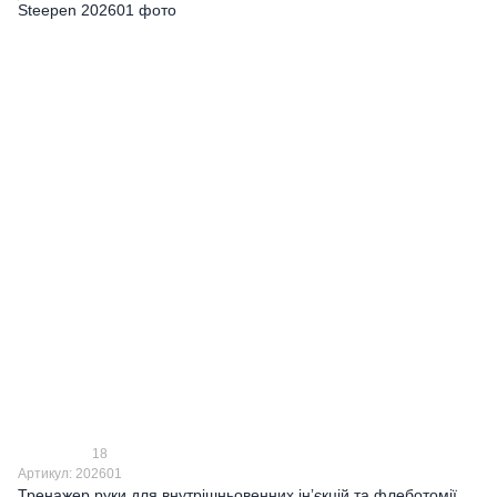
18
Артикул: 202601
Тренажер руки для внутрішньовенних інʼєкцій та флеботомії