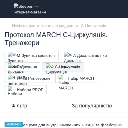
Невідкладна та тактична медицина
C-Циркуляція
Протокол MARCH C-Циркуляція.
Тренажери
M-Зупинка кровотечі
A-Дихальні шляхи
R-Дихання
C-Циркуляція
H-ЧМТ/гіпотермія
Набір MARCH
Набори PROF
Фільтр
За популярністю
НОВИНКА