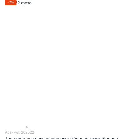
−7%
4
Артикул: 202522
Тренажер для накладання оклюзійної пов'язки Steepen