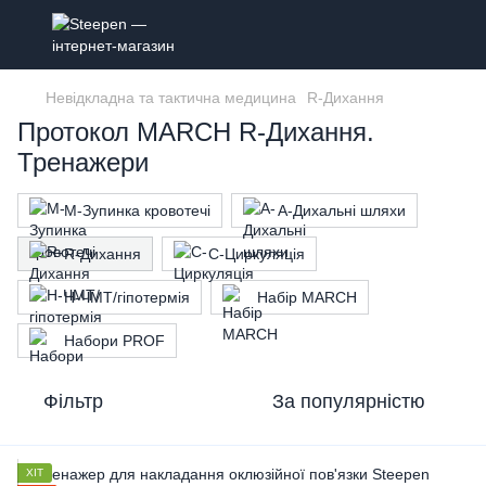
Невідкладна та тактична медицина
R-Дихання
Протокол MARCH R-Дихання.
Тренажери
M-Зупинка кровотечі
A-Дихальні шляхи
R-Дихання
C-Циркуляція
H-ЧМТ/гіпотермія
Набір MARCH
Набори PROF
Фільтр
За популярністю
ХІТ