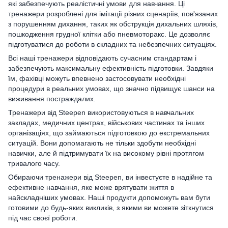
які забезпечують реалістичні умови для навчання. Ці
тренажери розроблені для імітації різних сценаріїв, пов'язаних
з порушенням дихання, таких як обструкція дихальних шляхів,
пошкодження грудної клітки або пневмоторакс. Це дозволяє
підготуватися до роботи в складних та небезпечних ситуаціях.
Всі наші тренажери відповідають сучасним стандартам і
забезпечують максимальну ефективність підготовки. Завдяки
їм, фахівці можуть впевнено застосовувати необхідні
процедури в реальних умовах, що значно підвищує шанси на
виживання постраждалих.
Тренажери від Steepen використовуються в навчальних
закладах, медичних центрах, військових частинах та інших
організаціях, що займаються підготовкою до екстремальних
ситуацій. Вони допомагають не тільки здобути необхідні
навички, але й підтримувати їх на високому рівні протягом
тривалого часу.
Обираючи тренажери від Steepen, ви інвестуєте в надійне та
ефективне навчання, яке може врятувати життя в
найскладніших умовах. Наші продукти допоможуть вам бути
готовими до будь-яких викликів, з якими ви можете зіткнутися
під час своєї роботи.