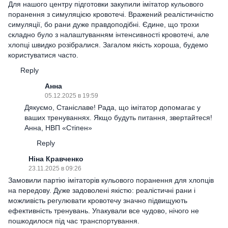
Для нашого центру підготовки закупили імітатор кульового
поранення з симуляцією кровотечі. Вражений реалістичністю
симуляції, бо рани дуже правдоподібні. Єдине, що трохи
складно було з налаштуванням інтенсивності кровотечі, але
хлопці швидко розібралися. Загалом якість хороша, будемо
користуватися часто.
Reply
Анна
05.12.2025 в 19:59
Дякуємо, Станіславе! Рада, що імітатор допомагає у
ваших тренуваннях. Якщо будуть питання, звертайтеся!
Анна, НВП «Стіпен»
Reply
Ніна Кравченко
23.11.2025 в 09:26
Замовили партію імітаторів кульового поранення для хлопців
на передову. Дуже задоволені якістю: реалістичні рани і
можливість регулювати кровотечу значно підвищують
ефективність тренувань. Упакували все чудово, нічого не
пошкодилося під час транспортування.