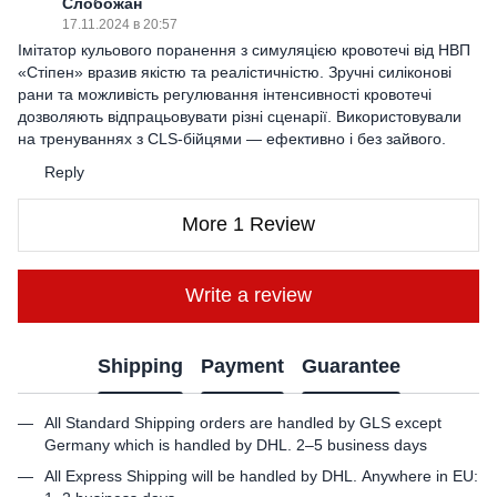
Слобожан
17.11.2024 в 20:57
Імітатор кульового поранення з симуляцією кровотечі від НВП
«Стіпен» вразив якістю та реалістичністю. Зручні силіконові
рани та можливість регулювання інтенсивності кровотечі
дозволяють відпрацьовувати різні сценарії. Використовували
на тренуваннях з CLS-бійцями — ефективно і без зайвого.
Reply
More 1 Review
Write a review
Shipping
Payment
Guarantee
All Standard Shipping orders are handled by GLS except
Germany which is handled by DHL. 2–5 business days
All Express Shipping will be handled by DHL. Anywhere in EU: