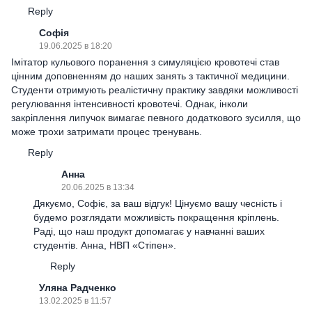
Reply
Софія
19.06.2025 в 18:20
Імітатор кульового поранення з симуляцією кровотечі став
цінним доповненням до наших занять з тактичної медицини.
Студенти отримують реалістичну практику завдяки можливості
регулювання інтенсивності кровотечі. Однак, інколи
закріплення липучок вимагає певного додаткового зусилля, що
може трохи затримати процес тренувань.
Reply
Анна
20.06.2025 в 13:34
Дякуємо, Софіє, за ваш відгук! Цінуємо вашу чесність і
будемо розглядати можливість покращення кріплень.
Раді, що наш продукт допомагає у навчанні ваших
студентів. Анна, НВП «Стіпен».
Reply
Уляна Радченко
13.02.2025 в 11:57