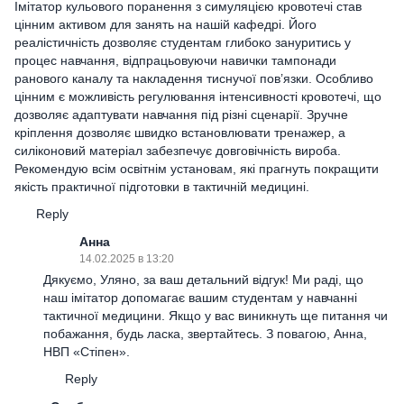
Імітатор кульового поранення з симуляцією кровотечі став
цінним активом для занять на нашій кафедрі. Його
реалістичність дозволяє студентам глибоко зануритись у
процес навчання, відпрацьовуючи навички тампонади
ранового каналу та накладення тиснучої пов’язки. Особливо
цінним є можливість регулювання інтенсивності кровотечі, що
дозволяє адаптувати навчання під різні сценарії. Зручне
кріплення дозволяє швидко встановлювати тренажер, а
силіконовий матеріал забезпечує довговічність вироба.
Рекомендую всім освітнім установам, які прагнуть покращити
якість практичної підготовки в тактичній медицині.
Reply
Анна
14.02.2025 в 13:20
Дякуємо, Уляно, за ваш детальний відгук! Ми раді, що
наш імітатор допомагає вашим студентам у навчанні
тактичної медицини. Якщо у вас виникнуть ще питання чи
побажання, будь ласка, звертайтесь. З повагою, Анна,
НВП «Стіпен».
Reply