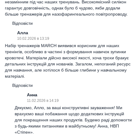
незамінним під час наших тренувань. Високоякісний силікон
гарантує довговічність, однак було б чудово, якби додали
більше тренажерів для назофарингеального повітропроводу.
Відповісти
Алла
10.02.2026 в 13:19
Набір тренажерів MARCH виявився корисним для наших
тренінгів, особливо в частині з формування навичок зупинки
кровотечі. Матеріали дійсно високої якості, хоча трохи бракує
детальних інструкцій для новачків. Загалом, непоганий ресурс
для навчання, але хотілося б більше глибини у навчальному
матеріалі.
Відповісти
Анна
11.02.2026 в 14:19
Дякуємо, Алло, за ваші конструктивні зауваження! Ми
врахуємо ваші побажання щодо додаткових інструкцій
для покращення наших продуктів. Будемо раді допомогти
з будь-якими питаннями в майбутньому! Анна, НВП
«Стіпен».