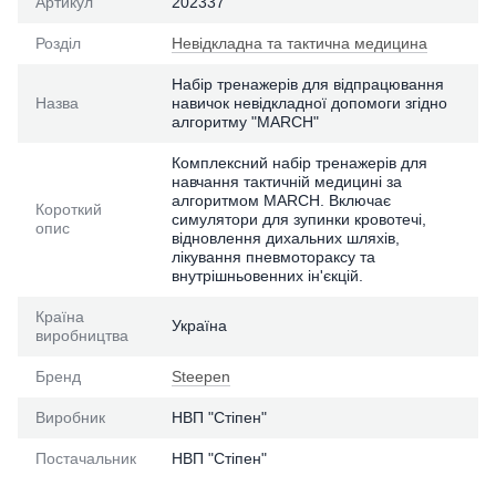
Артикул
202337
Розділ
Невідкладна та тактична медицина
Набір тренажерів для відпрацювання
Назва
навичок невідкладної допомоги згідно
алгоритму "MARCH"
Комплексний набір тренажерів для
навчання тактичній медицині за
алгоритмом MARCH. Включає
Короткий
симулятори для зупинки кровотечі,
опис
відновлення дихальних шляхів,
лікування пневмотораксу та
внутрішньовенних ін'єкцій.
Країна
Україна
виробництва
Бренд
Steepen
Виробник
НВП "Стіпен"
Постачальник
НВП "Стіпен"