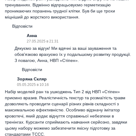
тренуваннях. Відмінно відпрацьовуємо герметизацію
проникаючих поранень грудної клітки. Був би ще трохи
міцніший до жорсткого використання.
Відповісти
Анна
27.05.2025 в 21:31
Дякуємо за відгук! Ми вдячні за ваші зауваження та
обов'язково врахуємо їх у подальшому розвитку продукції.
З повагою, Анна, НВП «Стіпен».
Відповісти
Зоряна Скляр
05.05.2025 в 10:16
Набір моделей ран та ушкоджень Тип 2 від НВП «Стіпен»
приємно вразив. Реалістичність текстур та розмаїтість травм
дозволяють проводити сценарії різних рівнів складності з
максимальною ефективністю. Особливо відзначу імітатор
кровотечі, який додає відчуття справжньої небезпеки в
тренінгах. Курсанти сприймають навчання серйозно, завдяки
цьому набору можемо забезпечити якісну підготовку за
стандартами TCCC.