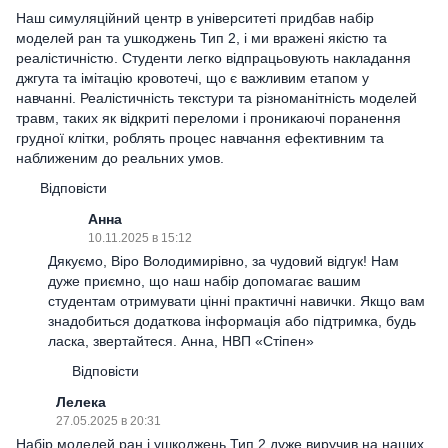
Наш симуляційний центр в університеті придбав набір
моделей ран та ушкоджень Тип 2, і ми вражені якістю та
реалістичністю. Студенти легко відпрацьовують накладання
джгута та імітацію кровотечі, що є важливим етапом у
навчанні. Реалістичність текстури та різноманітність моделей
травм, таких як відкриті переломи і проникаючі поранення
грудної клітки, роблять процес навчання ефективним та
наближеним до реальних умов.
Відповісти
Анна
10.11.2025 в 15:12
Дякуємо, Віро Володимирівно, за чудовий відгук! Нам
дуже приємно, що наш набір допомагає вашим
студентам отримувати цінні практичні навички. Якщо вам
знадобиться додаткова інформація або підтримка, будь
ласка, звертайтеся. Анна, НВП «Стіпен»
Відповісти
Лелека
27.05.2025 в 20:31
Набір моделей ран і ушкоджень Тип 2 дуже виручив на наших