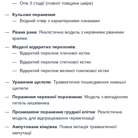
Опік 3 стадії (повної товщини шкіри)
Кульове поранення
:
Вхідний отвір з характерними ознаками
Рвана рана
: Реалістична модель з нерівними рваними
краями
Моделі відкритих переломів
:
Відкритий перелом плечової кістки
Відкритий перелом стегнової кістки
Відкритий перелом великої гомілкової кістки
Ураження щелепи
: Травматичне пошкодження нижньої
щелепи
Поранення черевної порожнини
: Модель з випадінням
петель кишківника
Проникаюче поранення грудної клітки
: Реалістична
модель для відпрацювання герметизації
Ампутована кінцівка
: Повна імітація травматичної
ампутації