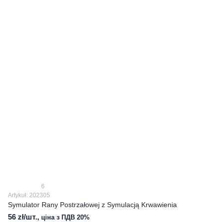
6
Artykuł: 202305
Symulator Rany Postrzałowej z Symulacją Krwawienia
56 zł/шт.,
ціна з ПДВ 20%