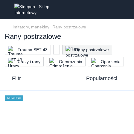
Imitatory, manekiny
Rany postrzałowe
Rany postrzałowe
Trauma SET 43
Rany postrzałowe
Urazy i rany
Odmrożenia
Oparzenia
Filtr
Popularności
NOWOŚĆ