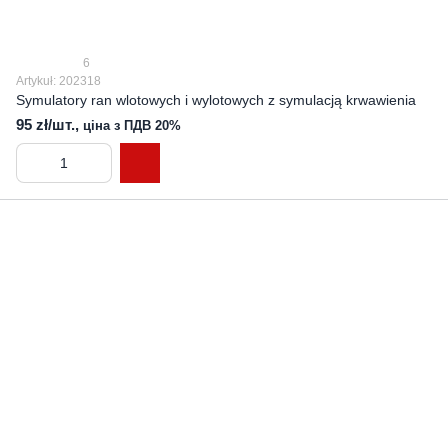
6
Artykuł: 202318
Symulatory ran wlotowych i wylotowych z symulacją krwawienia
95 zł/шт.,
ціна з ПДВ 20%