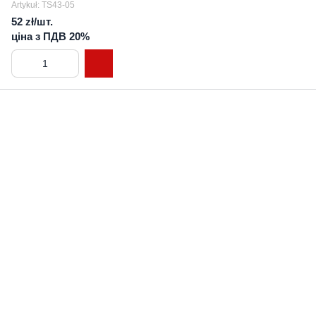
Artykuł: TS43-05
52 zł/шт.
ціна з ПДВ 20%