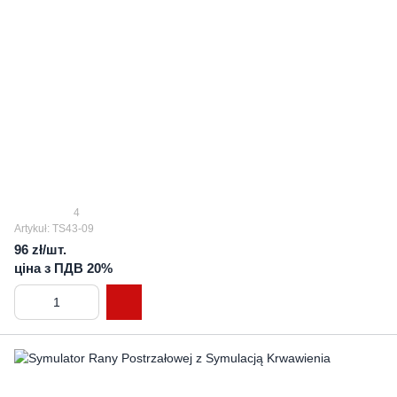
4
Artykuł: TS43-09
96 zł/шт.
ціна з ПДВ 20%