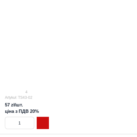
4
Artykuł: TS43-02
57 zł/шт.
ціна з ПДВ 20%