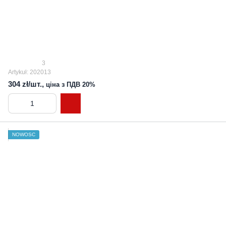
3
Artykuł: 202013
304 zł/шт.,
ціна з ПДВ 20%
NOWOŚĆ