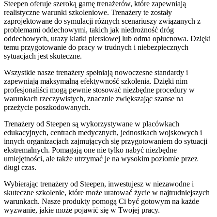
Steepen oferuje szeroką gamę trenażerów, które zapewniają
realistyczne warunki szkoleniowe. Trenażery te zostały
zaprojektowane do symulacji różnych scenariuszy związanych z
problemami oddechowymi, takich jak niedrożność dróg
oddechowych, urazy klatki piersiowej lub odma opłucnowa. Dzięki
temu przygotowanie do pracy w trudnych i niebezpiecznych
sytuacjach jest skuteczne.
Wszystkie nasze trenażery spełniają nowoczesne standardy i
zapewniają maksymalną efektywność szkolenia. Dzięki nim
profesjonaliści mogą pewnie stosować niezbędne procedury w
warunkach rzeczywistych, znacznie zwiększając szanse na
przeżycie poszkodowanych.
Trenażery od Steepen są wykorzystywane w placówkach
edukacyjnych, centrach medycznych, jednostkach wojskowych i
innych organizacjach zajmujących się przygotowaniem do sytuacji
ekstremalnych. Pomagają one nie tylko nabyć niezbędne
umiejętności, ale także utrzymać je na wysokim poziomie przez
długi czas.
Wybierając trenażery od Steepen, inwestujesz w niezawodne i
skuteczne szkolenie, które może uratować życie w najtrudniejszych
warunkach. Nasze produkty pomogą Ci być gotowym na każde
wyzwanie, jakie może pojawić się w Twojej pracy.