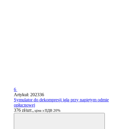
6
Artykuł: 202336
Symulator do dekompresji igłą przy napiętym odmie
opłucnowej
376 zł/шт.,
ціна з ПДВ 20%