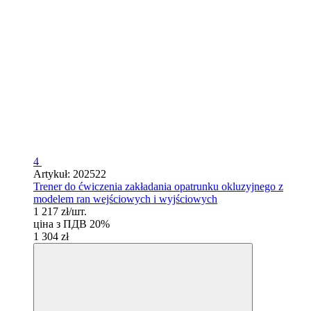
4
Artykuł: 202522
Trener do ćwiczenia zakładania opatrunku okluzyjnego z
modelem ran wejściowych i wyjściowych
1 217 zł/шт.
ціна з ПДВ 20%
1 304 zł