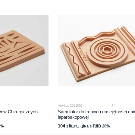
16
17
Artykuł: 2021003
ów Chirurgicznych
Symulator do treningu umiejętności chir
laparoskopowej
104 zł/шт.,
0%
ціна з ПДВ 20%