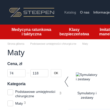
Przejdź do głównej treści
Katalog
O nas
Informacje 
Medycyna ratunkowa
Klasy
Imitat
i taktyczna
bezpieczeństwa
mane
Strona główna
Podstawowe umiejętności chirurgiczne
Maty
Maty
Cena, zł
Od Cena, zł
Do Cena, zł
OK
Kategoria
Podstawowe umiejętności
3
Symulatory i
chirurgiczne
zestawy
3
Maty