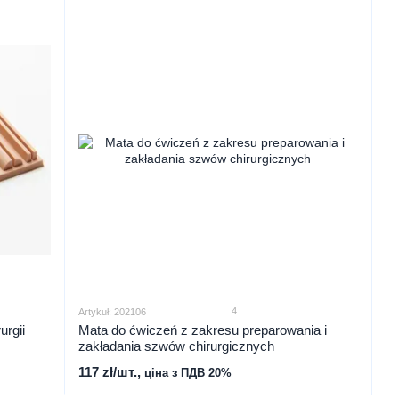
4
Artykuł: 202106
urgii
Mata do ćwiczeń z zakresu preparowania i
zakładania szwów chirurgicznych
117 zł/шт.,
ціна з ПДВ 20%