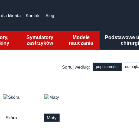
dla klienta
Kontakt
Blog
ory,
Symulatory
Modele
Podstawowe u
kiny
zastrzyków
nauczania
chirurg
popularności
od najt
Sortuj według:
Skóra
Maty