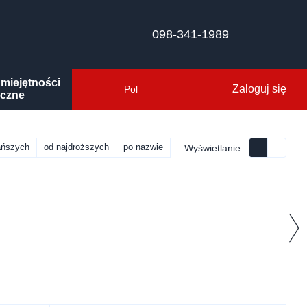
098-341-1989
miejętności
Zaloguj się
Pol
iczne
ańszych
od najdroższych
po nazwie
Wyświetlanie: