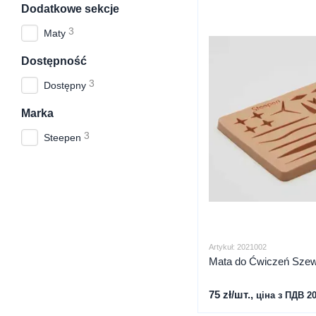
Dodatkowe sekcje
3
Maty
Dostępność
3
Dostępny
Marka
3
Steepen
Artykuł: 2021002
Mata do Ćwiczeń Szew
75 zł/шт.,
ціна з ПДВ 2