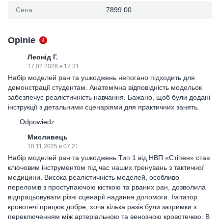
Cena
7899.00
Opinie
4
Леонід Г.
17.02.2026 в 17:31
Набір моделей ран та ушкоджень непогано підходить для
демонстрації студентам. Анатомічна відповідність модельок
забезпечує реалістичність навчання. Бажано, щоб були додані
інструкції з детальними сценаріями для практичних занять.
Odpowiedz
Мисливець
10.11.2025 в 07:21
Набір моделей ран та ушкоджень Тип 1 від НВП «Стіпен» став
ключовим інструментом під час наших тренувань з тактичної
медицини. Висока реалістичність моделей, особливо
переломів з проступаючою кісткою та рваних ран, дозволила
відпрацьовувати різні сценарії надання допомоги. Імітатор
кровотечі працює добре, хоча кілька разів були затримки з
переключенням між артеріальною та венозною кровотечею. В