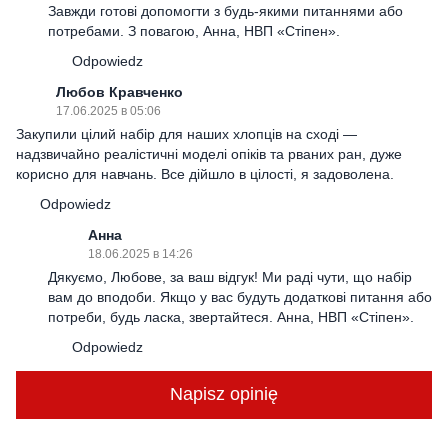
Завжди готові допомогти з будь-якими питаннями або
потребами. З повагою, Анна, НВП «Стіпен».
Odpowiedz
Любов Кравченко
17.06.2025 в 05:06
Закупили цілий набір для наших хлопців на сході —
надзвичайно реалістичні моделі опіків та рваних ран, дуже
корисно для навчань. Все дійшло в цілості, я задоволена.
Odpowiedz
Анна
18.06.2025 в 14:26
Дякуємо, Любове, за ваш відгук! Ми раді чути, що набір
вам до вподоби. Якщо у вас будуть додаткові питання або
потреби, будь ласка, звертайтеся. Анна, НВП «Стіпен».
Odpowiedz
Napisz opinię