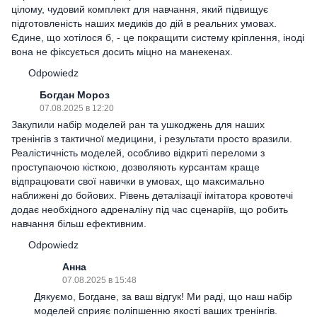
цілому, чудовий комплект для навчання, який підвищує
підготовленість наших медиків до дій в реальних умовах.
Єдине, що хотілося б, - це покращити систему кріплення, іноді
вона не фіксується досить міцно на манекенах.
Odpowiedz
Богдан Мороз
07.08.2025 в 12:20
Закупили набір моделей ран та ушкоджень для наших
тренінгів з тактичної медицини, і результати просто вразили.
Реалістичність моделей, особливо відкриті переломи з
проступаючою кісткою, дозволяють курсантам краще
відпрацювати свої навички в умовах, що максимально
наближені до бойових. Рівень деталізації імітатора кровотечі
додає необхідного адреналіну під час сценаріїв, що робить
навчання більш ефективним.
Odpowiedz
Анна
07.08.2025 в 15:48
Дякуємо, Богдане, за ваш відгук! Ми раді, що наш набір
моделей сприяє поліпшенню якості ваших тренінгів.