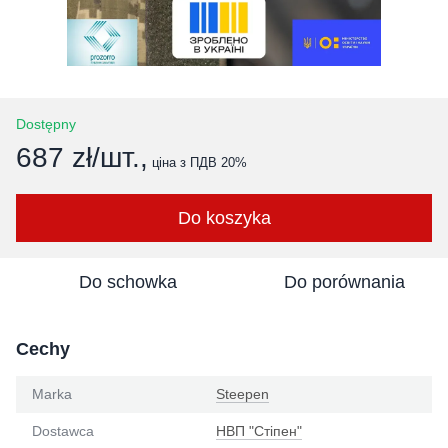
Dostępny
687 zł/шт.,
ціна з ПДВ 20%
Do koszyka
Do schowka
Do porównania
Cechy
Marka
Steepen
Dostawca
НВП "Стіпен"