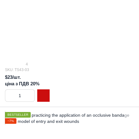
4
SKU: TS43-03
$23/шт.
ціна з ПДВ 20%
BESTSELLER
−7%