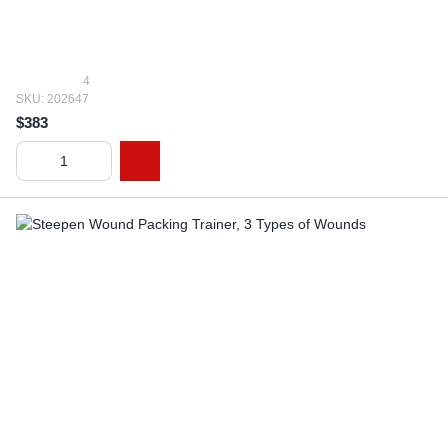
4
SKU: 202647
$383