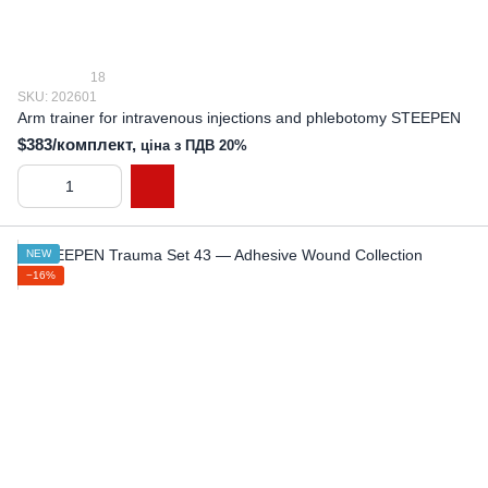
18
SKU: 202601
Arm trainer for intravenous injections and phlebotomy STEEPEN
$383/комплект,
ціна з ПДВ 20%
NEW
−16%