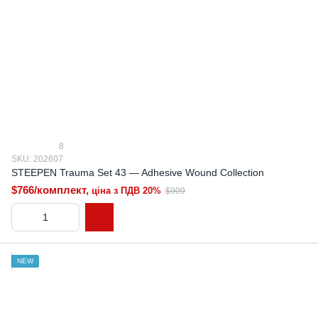
8
SKU: 202607
STEEPEN Trauma Set 43 — Adhesive Wound Collection
$766/комплект,
ціна з ПДВ 20%
$909
NEW