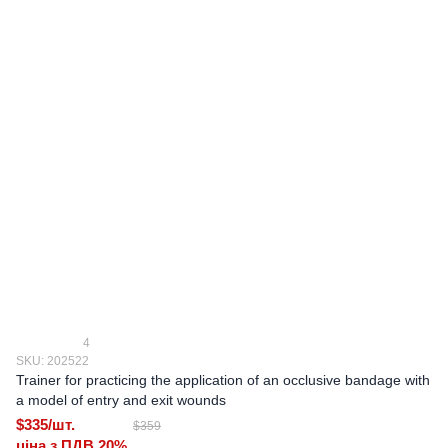
4
SKU: 202522
Trainer for practicing the application of an occlusive bandage with
a model of entry and exit wounds
$335/шт.
$359
ціна з ПДВ 20%