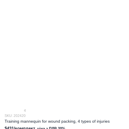
4
SKU: 202420
Training mannequin for wound packing, 4 types of injuries
$431/комплект,
ціна з ПДВ 20%