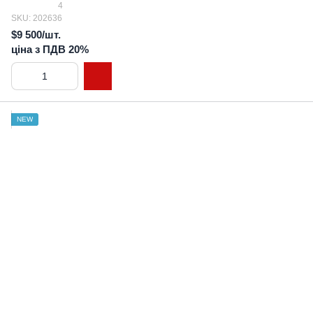
4
SKU: 202636
$9 500/шт.
ціна з ПДВ 20%
NEW