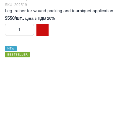
SKU: 202519
Leg trainer for wound packing and tourniquet application
$550/шт.,
ціна з ПДВ 20%
NEW
BESTSELLER