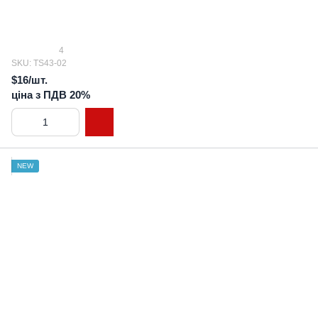
4
SKU: TS43-02
$16/шт.
ціна з ПДВ 20%
NEW