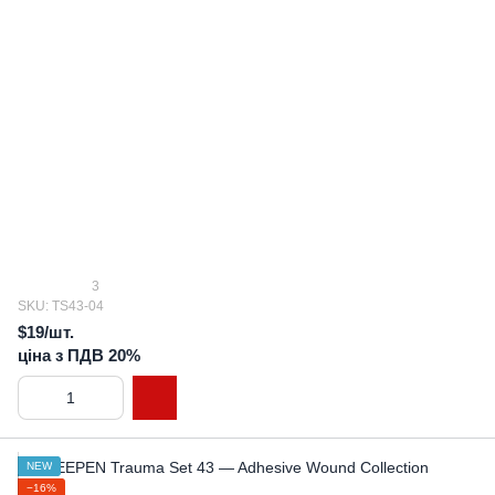
3
SKU: TS43-04
$19/шт.
ціна з ПДВ 20%
NEW
−16%