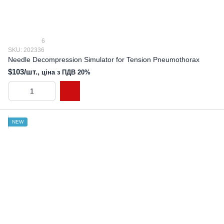
6
SKU: 202336
Needle Decompression Simulator for Tension Pneumothorax
$103/шт.,
ціна з ПДВ 20%
NEW