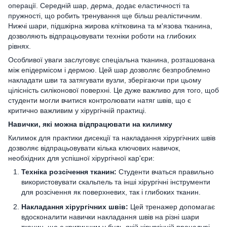
операції. Середній шар, дерма, додає еластичності та
пружності, що робить тренування ще більш реалістичним.
Нижчі шари, підшкірна жирова клітковина та м'язова тканина,
дозволяють відпрацьовувати техніки роботи на глибоких
рівнях.
Особливої уваги заслуговує спеціальна тканина, розташована
між епідермісом і дермою. Цей шар дозволяє безпроблемно
накладати шви та затягувати вузли, зберігаючи при цьому
цілісність силіконової поверхні. Це дуже важливо для того, щоб
студенти могли вчитися контролювати натяг швів, що є
критично важливим у хірургічній практиці.
Навички, які можна відпрацювати на килимку
Килимок для практики дисекції та накладання хірургічних швів
дозволяє відпрацьовувати кілька ключових навичок,
необхідних для успішної хірургічної кар'єри:
Техніка розсічення тканин:
Студенти вчаться правильно
використовувати скальпель та інші хірургічні інструменти
для розсічення як поверхневих, так і глибоких тканин.
Накладання хірургічних швів:
Цей тренажер допомагає
вдосконалити навички накладання швів на різні шари
тканин, що є критичним у будь-якій хірургічній процедурі.