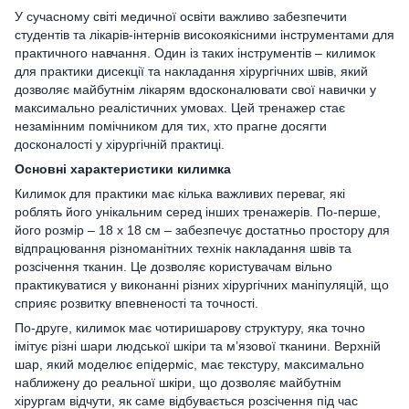
У сучасному світі медичної освіти важливо забезпечити
студентів та лікарів-інтернів високоякісними інструментами для
практичного навчання. Один із таких інструментів – килимок
для практики дисекції та накладання хірургічних швів, який
дозволяє майбутнім лікарям вдосконалювати свої навички у
максимально реалістичних умовах. Цей тренажер стає
незамінним помічником для тих, хто прагне досягти
досконалості у хірургічній практиці.
Основні характеристики килимка
Килимок для практики має кілька важливих переваг, які
роблять його унікальним серед інших тренажерів. По-перше,
його розмір – 18 х 18 см – забезпечує достатньо простору для
відпрацювання різноманітних технік накладання швів та
розсічення тканин. Це дозволяє користувачам вільно
практикуватися у виконанні різних хірургічних маніпуляцій, що
сприяє розвитку впевненості та точності.
По-друге, килимок має чотиришарову структуру, яка точно
імітує різні шари людської шкіри та м’язової тканини. Верхній
шар, який моделює епідерміс, має текстуру, максимально
наближену до реальної шкіри, що дозволяє майбутнім
хірургам відчути, як саме відбувається розсічення під час