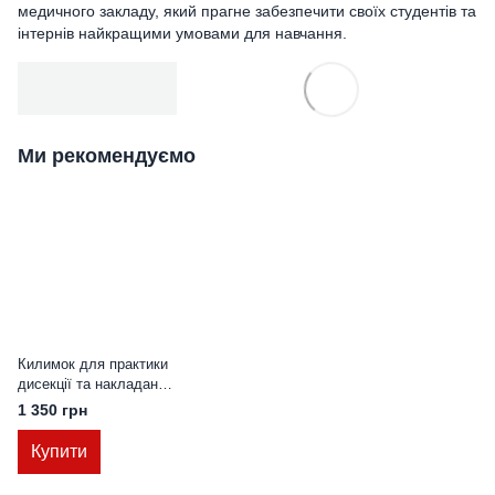
медичного закладу, який прагне забезпечити своїх студентів та
інтернів найкращими умовами для навчання.
Ми рекомендуємо
Килимок для практики
дисекції та накладання
хірургічних швів
1 350 грн
Купити