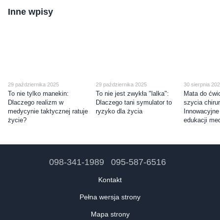
Inne wpisy
29 października 2025
29 października 2025
30 sierpnia 20
To nie tylko manekin:
To nie jest zwykła "lalka":
Mata do ćwic
Dlaczego realizm w
Dlaczego tani symulator to
szycia chiru
medycynie taktycznej ratuje
ryzyko dla życia
Innowacyjne
życie?
edukacji me
098-341-1989
095-587-6516
Kontakt
Pełna wersja strony
Mapa strony