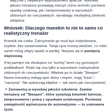
włącznie z niepełnym wyposażeniem apteczki. Wysokiej
jakości trenażery pozwalają ćwiczyć różne techniki (zarówno
opaskę uciskową, jak i tamponowanie) w warunkach
zbliżonych do rzeczywistych, wyrabiając niezbędną zdolność
adaptacji.
Wniosek: Dlaczego manekin to nie to samo co
realistyczny trenażer
Krwotok nie czeka. Zatrzymanie go musi być instynktowne,
szybkie, bez zastanowienia. Twoje ręce muszą wiedzieć, co robić,
zanim mózg zdąży wpaść w panikę. Nazywa się to
pamięcią
mięśniową
.
A tej pamięci nie zbudujesz na "suchej" teorii czy gumowych
podkładkach. Rodzi się ona tylko w warunkach maksymalnie
zbliżonych do rzeczywistości. Właśnie po to działa "Steepen".
Nasze trenażery imitują opór skóry i mięśni, mają "krew" i
"naczynia". Nie wybaczają błędów — tak samo jak rzeczywistość.
📌
Zainwestuj w wysokiej jakości szkolenie. Zamów
trenażery od "Steepen", które symulują krwotoki tętnicze,
tamponowanie i pracę z opaskami uciskowymi. Ponieważ
umiejętność wyćwiczona do automatyzmu — to uratowane
życie.