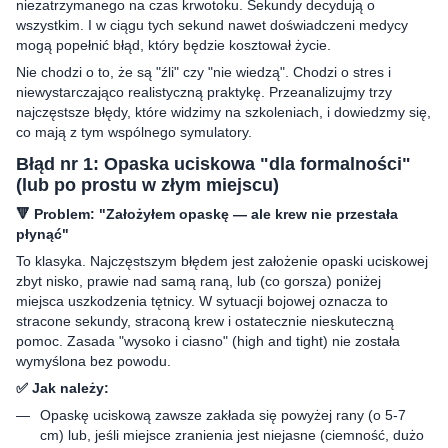
niezatrzymanego na czas krwotoku. Sekundy decydują o
wszystkim. I w ciągu tych sekund nawet doświadczeni medycy
mogą popełnić błąd, który będzie kosztował życie.
Nie chodzi o to, że są "źli" czy "nie wiedzą". Chodzi o stres i
niewystarczająco realistyczną praktykę. Przeanalizujmy trzy
najczęstsze błędy, które widzimy na szkoleniach, i dowiedzmy się,
co mają z tym wspólnego symulatory.
Błąd nr 1: Opaska uciskowa "dla formalności"
(lub po prostu w złym miejscu)
🔻 Problem: "Założyłem opaskę — ale krew nie przestała
płynąć"
To klasyka. Najczęstszym błędem jest założenie opaski uciskowej
zbyt nisko, prawie nad samą raną, lub (co gorsza) poniżej
miejsca uszkodzenia tętnicy. W sytuacji bojowej oznacza to
stracone sekundy, straconą krew i ostatecznie nieskuteczną
pomoc. Zasada "wysoko i ciasno" (high and tight) nie została
wymyślona bez powodu.
✅ Jak należy:
Opaskę uciskową zawsze zakłada się powyżej rany (o 5-7
cm) lub, jeśli miejsce zranienia jest niejasne (ciemność, dużo