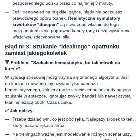
bezpośredniego ucisku przez co najmniej 3 minuty.
Jeśli trenowałeś na miękkiej gąbce, nigdy nie poczujesz
prawdziwego oporu tkanek.
Realistyczne symulatory
krwotoków "Steepen"
są stworzone właśnie do tego —
mają anatomicznie poprawne kanały rany i uczą wywierania
właściwej
, zdecydowanej siły.
Błąd nr 3: Szukanie "idealnego" opatrunku
zamiast jakiegokolwiek
🔻 Problem: "Szukałem hemostatyku, bo tak mówili na
kursie"
W sytuacji stresowej mózg trzyma się znanego algorytmu. Jeśli
na kursach mówiono, by używać tylko bandaża
hemostatycznego, żołnierz może stracić cenne sekundy na jego
szukanie w apteczce, ignorując zwykły bandaż lub nawet czystą
tkaninę leżącą obok. Czas ucieka.
✅ Jak należy:
Trzeba działać tym, co jest pod ręką. Najlepszy środek to ten,
który masz w rękach
teraz
.
Na treningach ważne jest modelowanie różnych scenariuszy,