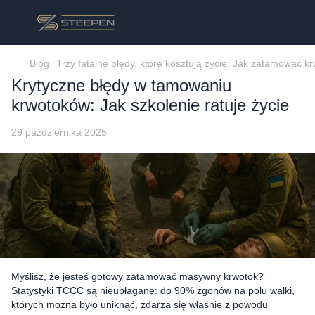
Blog
Trzy fatalne błędy, które kosztują życie: Jak zatamować k
Krytyczne błędy w tamowaniu
krwotoków: Jak szkolenie ratuje życie
29 października 2025
Myślisz, że jesteś gotowy zatamować masywny krwotok?
Statystyki TCCC są nieubłagane: do 90% zgonów na polu walki,
których można było uniknąć, zdarza się właśnie z powodu