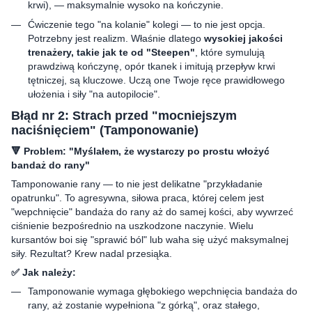
krwi), — maksymalnie wysoko na kończynie.
Ćwiczenie tego "na kolanie" kolegi — to nie jest opcja.
Potrzebny jest realizm. Właśnie dlatego
wysokiej jakości
trenażery, takie jak te od "Steepen"
, które symulują
prawdziwą kończynę, opór tkanek i imitują przepływ krwi
tętniczej, są kluczowe. Uczą one Twoje ręce prawidłowego
ułożenia i siły "na autopilocie".
Błąd nr 2: Strach przed "mocniejszym
naciśnięciem" (Tamponowanie)
🔻 Problem: "Myślałem, że wystarczy po prostu włożyć
bandaż do rany"
Tamponowanie rany — to nie jest delikatne "przykładanie
opatrunku". To agresywna, siłowa praca, której celem jest
"wepchnięcie" bandaża do rany aż do samej kości, aby wywrzeć
ciśnienie bezpośrednio na uszkodzone naczynie. Wielu
kursantów boi się "sprawić ból" lub waha się użyć maksymalnej
siły. Rezultat? Krew nadal przesiąka.
✅ Jak należy:
Tamponowanie wymaga głębokiego wepchnięcia bandaża do
rany, aż zostanie wypełniona "z górką", oraz stałego,