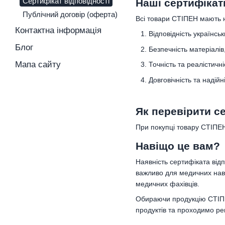
Сертифікат відповідності
Наші сертифікат
Публічний договір (оферта)
Всі товари СТІПЕН мають не
Контактна інформація
Відповідність українсь
Блог
Безпечність матеріалів
Мапа сайту
Точність та реалістичн
Довговічність та надійн
Як перевірити с
При покупці товару СТІПЕН
Навіщо це вам?
Наявність сертифіката відп
важливо для медичних навч
медичних фахівців.
Обираючи продукцію СТІПЕН
продуктів та проходимо ре