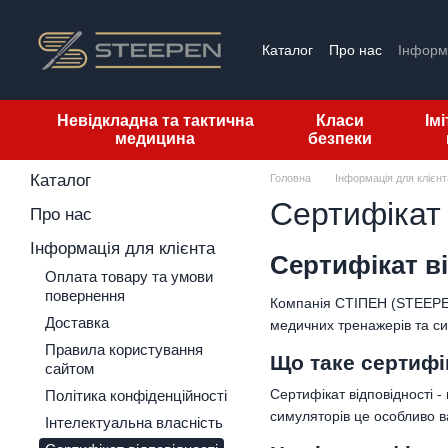
Перейти до основного контенту
Каталог
Про нас
Інформа
Невідкладна та тактична
Класи
Ім
медицина
безпеки
Каталог
Головна
Інформація для клієнт
Сертифікат 
Про нас
Інформація для клієнта
Сертифікат в
Оплата товару та умови
повернення
Компанія СТІПЕН (STEEPEN)
Доставка
медичних тренажерів та си
Правила користування
Що таке сертифі
сайтом
Сертифікат відповідності -
Політика конфіденційності
симуляторів це особливо в
Інтелектуальна власність