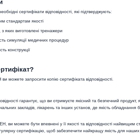
и
обхідні сертифікати відповідності, які підтверджують:
ким стандартам якості
, з яких виготовлені тренажери
ість симуляції медичних процедур
ість конструкції
ертифікат?
 ви можете запросити копію сертифіката відповідності.
овідності гарантує, що ви отримуєте якісний та безпечний продукт,
альних закладів, лікарень та інших установ, де якість обладнання б
, ви можете бути впевнені у її якості та відповідності найвищи
гулярну сертифікацію, щоб забезпечити найкращу якість для наших к