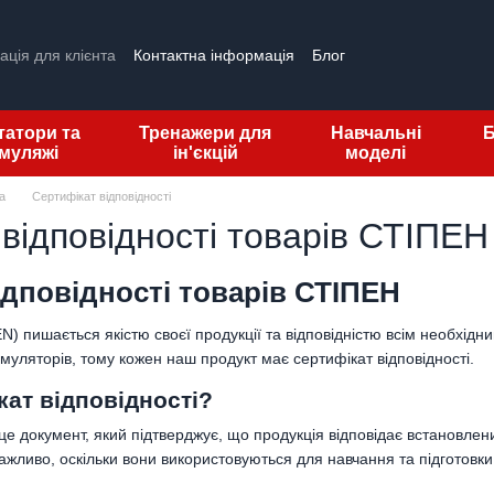
ція для клієнта
Контактна інформація
Блог
ітатори та
Тренажери для
Навчальні
Б
муляжі
ін'єкцій
моделі
а
Сертифікат відповідності
відповідності товарів СТІПЕН
ідповідності товарів СТІПЕН
 пишається якістю своєї продукції та відповідністю всім необхідни
муляторів, тому кожен наш продукт має сертифікат відповідності.
кат відповідності?
 це документ, який підтверджує, що продукція відповідає встановле
ажливо, оскільки вони використовуються для навчання та підготовки